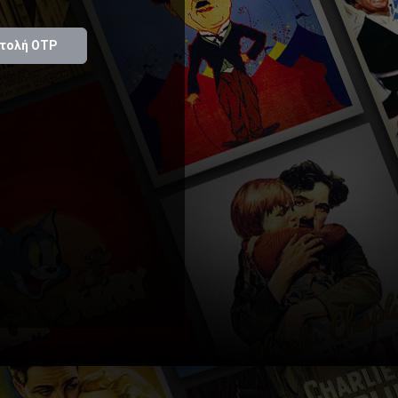
τολή OTP