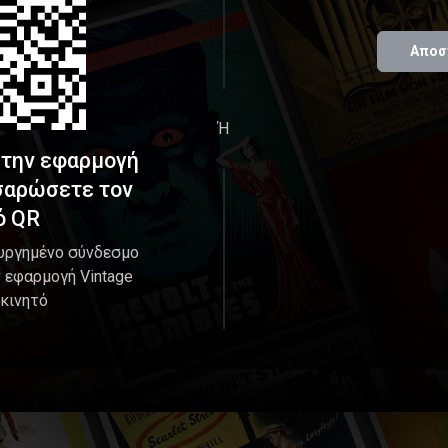
Αποσ
Ή
 την εφαρμογή
 σαρώσετε τον
ό QR
ουργημένο σύνδεσμο
ν εφαρμογή Vintage
 κινητό