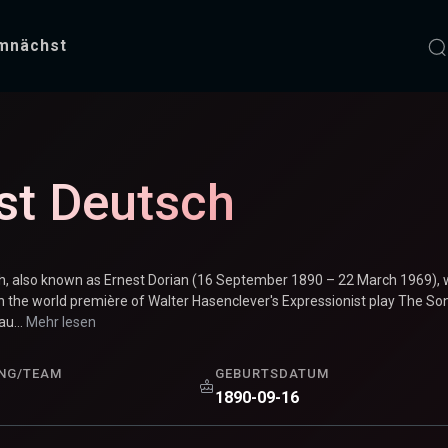
mnächst
st Deutsch
h, also known as Ernest Dorian (16 September 1890 – 22 March 1969), w
in the world première of Walter Hasenclever's Expressionist play The So
u...
Mehr lesen
NG/TEAM
GEBURTSDATUM
1890-09-16