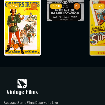
6.6
6.8
7.5
Because Some Films Deserve to Live.