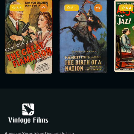
6.6
6.1
6.4
Because Some Films Deserve to Live.