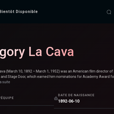
Bientôt Disponible
va
gory La Cava
ava (March 10, 1892 – March 1, 1952) was an American film director of I
and Stage Door, which earned him nominations for Academy Award for B
la suite
DATE DE NAISSANCE
/ÉQUIPE
1892-06-10