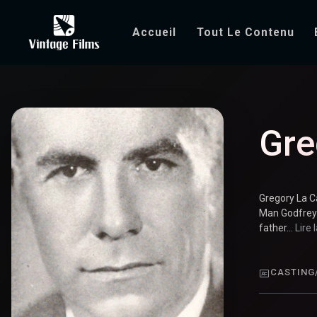
Accueil
Tout Le Contenu
Gregory La Ca
Gre
Gregory La C
Man Godfrey 
father...
Lire 
CASTING