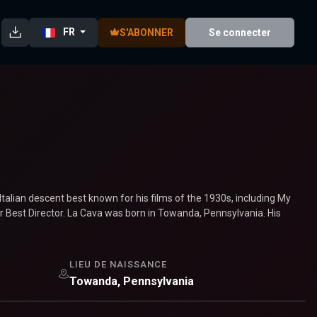
FR
S'ABONNER
Se connecter
talian descent best known for his films of the 1930s, including My
est Director. La Cava was born in Towanda, Pennsylvania. His
LIEU DE NAISSANCE
Towanda, Pennsylvania