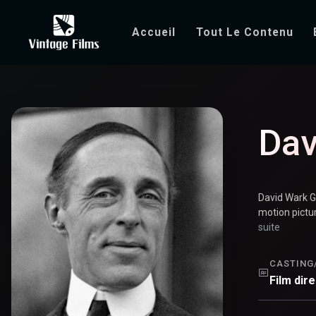
Accueil
Tout Le Contenu
David Wark Grif
Dav
David Wark Gr
motion pictur
suite
CASTING
Film dir