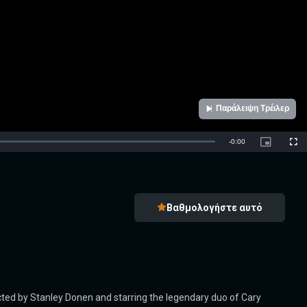
Παράλειψη Τρέιλερ
Remaining
-
0:00
Picture-
Full
in-
Picture
Time
Βαθμολογήστε αυτό
ted by Stanley Donen and starring the legendary duo of Cary