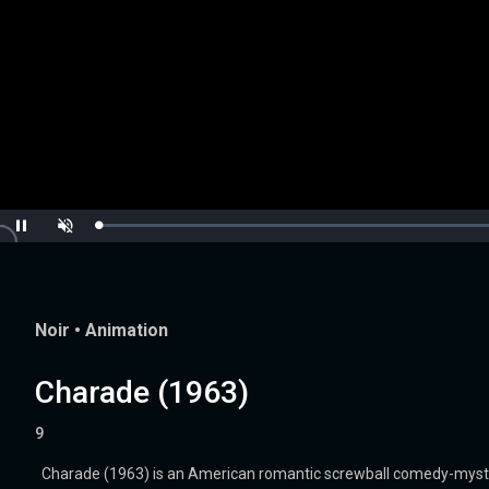
Loaded
:
Pause
Unmute
0.00%
Noir
•
Animation
Charade (1963)
9
Charade (1963) is an American romantic screwball comedy-mystery