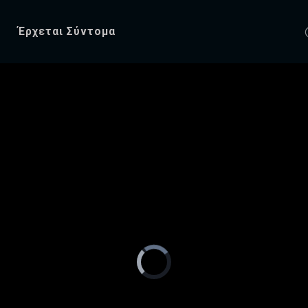
Έρχεται Σύντομα
)
Video
Player
is
loading.