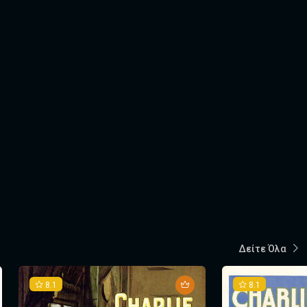
Δείτε Όλα
8.1
8.1