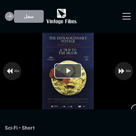
سجل
A Trip to the M
30s
30s
Video
Play
Player
is
loading.
Video
Sci-Fi
•
Short