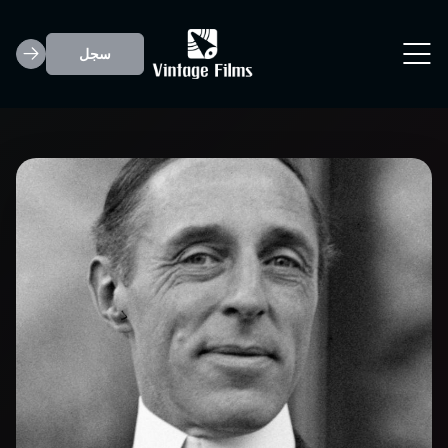
سجل
David Wark Griff