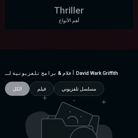
Thriller
أهم الأنواع
أفلام & برامج تلفزيونية لـ David Wark Griffith
مسلسل تلفزيوني
فيلم
الكل