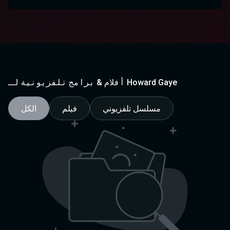
أفلام & برامج تلفزيونية لـ Howard Gaye
مسلسل تلفزيوني
فيلم
الكل