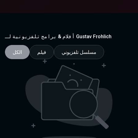
أفلام & برامج تلفزيونية لـ Gustav Frohlich
مسلسل تلفزيوني
فيلم
الكل