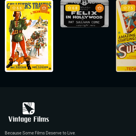
6.6
6.8
7.5
Because Some Films Deserve to Live.