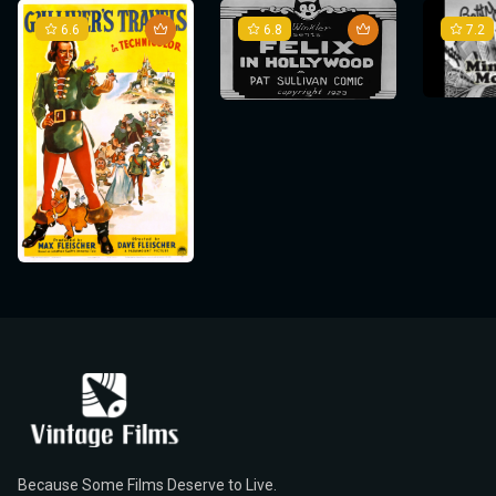
6.6
6.8
7.2
Because Some Films Deserve to Live.